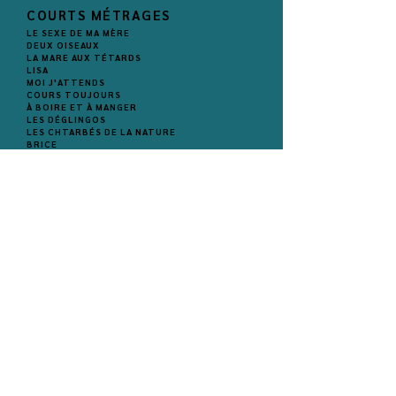
COURTS MÉTRAGES
LE SEXE DE MA MÈRE
DEUX OISEAUX
LA MARE AUX TÉTARDS
LISA
MOI J'ATTENDS
COURS TOUJOURS
À BOIRE ET À MANGER
LES DÉGLINGOS
LES CHTARBÉS DE LA NATURE
BRICE
RUBIKA
L'INVENTEUR
APRÈS MOI
ÉVASION
MUZORAMA
PRODUCTION EXÉCUTIVE
SÉRIES
LOUCA
(en prod)
LE PETIT NICOLAS
SALAIRE NET & MONDE DE BRUTES
LONGS MÉTRAGES
LA SIRÈNE
DRÔLES DE PETITES BÊTES
COULEUR DE PEAU : MIEL
L'ILLUSIONNISTE