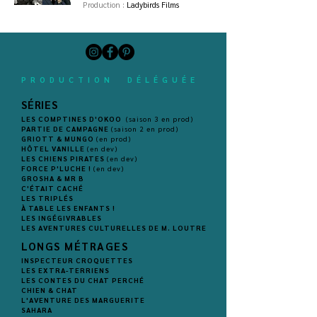
Production :
Ladybirds Films
PRODUCTION DÉLÉGUÉE
SÉRIES
LES COMPTINES D'OKOO
(saison 3 en prod)
PARTIE DE CAMPAGNE
(saison 2 en prod)
GRIOTT & MUNGO
(en prod)
HÔTEL VANILLE
(en dev)
LES CHIENS PIRATES
(en dev)
FORCE P'LUCHE !
(en dev)
GROSHA & MR B
C'ÉTAIT CACHÉ
LES TRIPLÉS
À TABLE LES ENFANTS !
LES INGÉGIVRABLES
LES AVENTURES CULTURELLES DE M. LOUTRE
LONGS MÉTRAGES
INSPECTEUR CROQUETTES
LES EXTRA-TERRIENS
LES CONTES DU CHAT PERCHÉ
CHIEN & CHAT
L'AVENTURE DES MARGUERITE
SAHARA