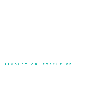
PRODUCTION EXÉCUTIVE