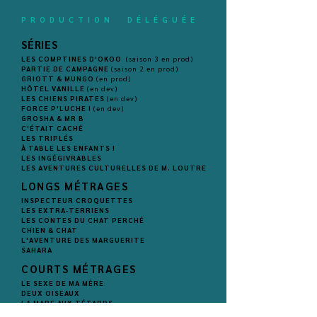
PRODUCTION DÉLÉGUÉE
SÉRIES
LES COMPTINES D'OKOO
(saison 3 en prod)
PARTIE DE CAMPAGNE
(saison 2 en prod)
GRIOTT & MUNGO
(en prod)
HÔTEL VANILLE
(en dev)
LES CHIENS PIRATES
(en dev)
FORCE P'LUCHE !
(en dev)
GROSHA & MR B
C'ÉTAIT CACHÉ
LES TRIPLÉS
À TABLE LES ENFANTS !
LES INGÉGIVRABLES
LES AVENTURES CULTURELLES DE M. LOUTRE
LONGS MÉTRAGES
INSPECTEUR CROQUETTES
LES EXTRA-TERRIENS
LES CONTES DU CHAT PERCHÉ
CHIEN & CHAT
L'AVENTURE DES MARGUERITE
SAHARA
COURTS MÉTRAGES
LE SEXE DE MA MÈRE
DEUX OISEAUX
LA MARE AUX TÉTARDS
LISA