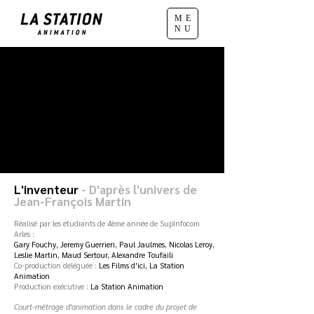
ME
NU
L'inventeur
- D'après l'univers de
Jean-François Martin
Réalisé par les étudiants de 4ème année de SupInfocom
Arles :
Gary Fouchy, Jeremy Guerrieri, Paul Jaulmes, Nicolas Leroy,
Leslie Martin, Maud Sertour, Alexandre Toufaili
Co-production déléguée :
Les Films d'ici, La Station
Animation
Production exécutive :
La Station Animation
Court-métrage d'animation dans le cadre du projet de