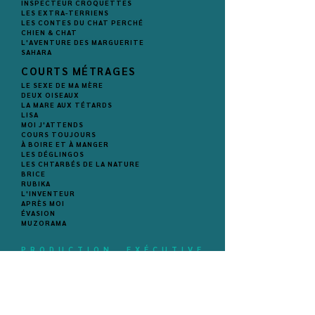
INSPECTEUR CROQUETTES
LES EXTRA-TERRIENS
LES CONTES DU CHAT PERCHÉ
CHIEN & CHAT
L'AVENTURE DES MARGUERITE
SAHARA
COURTS MÉTRAGES
LE SEXE DE MA MÈRE
DEUX OISEAUX
LA MARE AUX TÉTARDS
LISA
MOI J'ATTENDS
COURS TOUJOURS
À BOIRE ET À MANGER
LES DÉGLINGOS
LES CHTARBÉS DE LA NATURE
BRICE
RUBIKA
L'INVENTEUR
APRÈS MOI
ÉVASION
MUZORAMA
PRODUCTION EXÉCUTIVE
SÉRIES
LOUCA
(en prod)
LE PETIT NICOLAS
SALAIRE NET & MONDE DE BRUTES