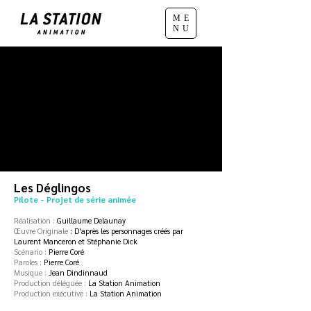
ME
NU
​Les Déglingos
Pilote - Projet de série animée
Réalisation :
Guillaume Delaunay
Œuvre Originale
: D'après les personnages créés par
Laurent Manceron et Stéphanie Dick
Scénario :
Pierre Coré
Paroles :
Pierre Coré
Musique :
Jean
Dindinnaud
Production déléguée :
La Station Animation
Production exécutive :
La Station Animation