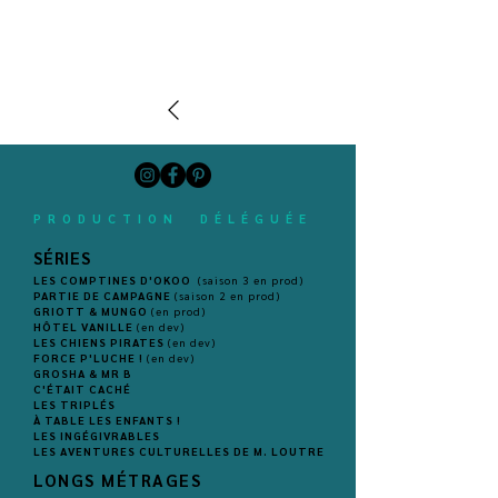
1/1
PRODUCTION DÉLÉGUÉE
SÉRIES
LES COMPTINES D'OKOO
(saison 3 en prod)
PARTIE DE CAMPAGNE
(saison 2 en prod)
GRIOTT & MUNGO
(en prod)
HÔTEL VANILLE
(en dev)
LES CHIENS PIRATES
(en dev)
FORCE P'LUCHE !
(en dev)
GROSHA & MR B
C'ÉTAIT CACHÉ
LES TRIPLÉS
À TABLE LES ENFANTS !
LES INGÉGIVRABLES
LES AVENTURES CULTURELLES DE M. LOUTRE
LONGS MÉTRAGES